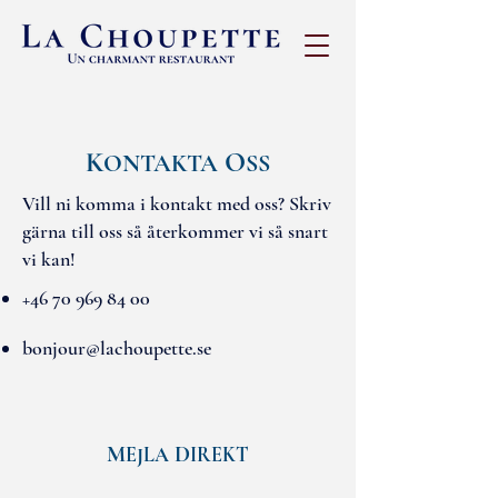
K
O
ONTAKTA
SS
Vill ni komma i kontakt med oss? Skriv
gärna till oss så återkommer vi så snart
vi kan!
+46 70 969 84 00
bonjour@lachoupette.se
M
D
EJLA
IREKT