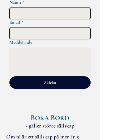
Namn
*
Email
*
Meddelande
Skicka
B
B
OKA
ORD
- gäller större sällskap
Om ni är ett sällskap på mer än 9