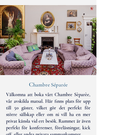
C
hambre Séparée
Välkomna att boka vårt Chambre Sèparèe,
vår avskilda matsal. Här finns plats för upp
till 50 gäster, vilket gör det perfekt för
större sällskap eller om ni vill ha en mer
privat känsla vid ert besök. Rummet är även
perfekt för konferenser, föreläsningar, kick
off, eller andra privata sammankomster.