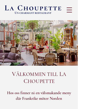
V
L
ÄLKOMMEN TILL
A
C
HOUPETTE
Hos oss finner ni en välsmakande meny
där Frankrike möter Norden