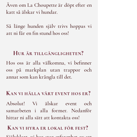
Även om La Choupette är döpt efter en
katt så älskar vi hundar.
Så länge hunden själv trivs hoppas vi
att ni får en fin stund hos oss!
H
?
UR ÄR TILLGÄNGLIGHETEN
Hos oss är alla välkomna, vi befinner
oss på markplan utan trappor och
annat som kan krångla till det.
K
?
AN VI HÅLLA VÅRT EVENT HOS ER
Absolut! Vi älskar event och
samarbeten i alla former. Nedanför
hittar ni alla sätt att kontakta oss!
K
?
AN VI HYRA ER LOKAL FÖR FEST
Självklart, vi har stor erfarenhet av att